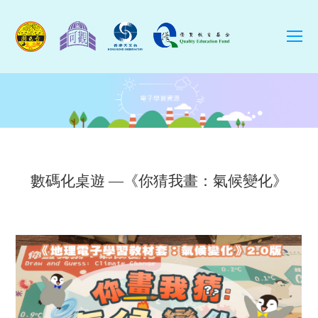
O
Mo
M
數碼化桌遊 —《你猜我畫：氣候變化》