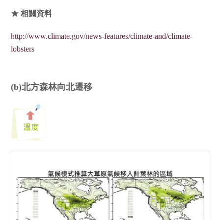
★ 相關資料
http://www.climate.gov/news-features/climate-and/climate-
lobsters
(b)北方森林向北遷移